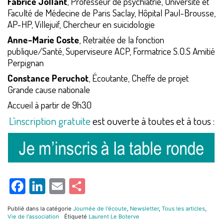
Fabrice Jollant
, Professeur de psychiatrie, Université et
Faculté de Médecine de Paris Saclay, Hôpital Paul-Brousse,
AP-HP, Villejuif, Chercheur en suicidologie
Anne-Marie Coste
, Retraitée de la fonction
publique/Santé, Superviseure ACP, Formatrice S.O.S Amitié
Perpignan
Constance Peruchot
, Écoutante, Cheffe de projet
Grande cause nationale
Accueil à partir de 9h30
L’inscription gratuite
est ouverte à toutes et à tous :
Facebook
LinkedIn
Email
Partager
Publié dans la catégorie
Journée de l'écoute
,
Newsletter
,
Tous les articles
,
Vie de l'association
Étiqueté
Laurent Le Boterve