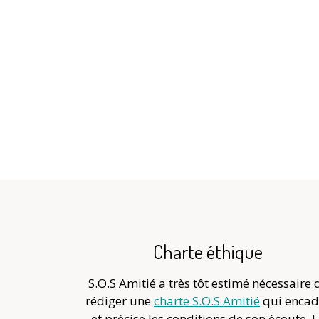
Charte éthique
S.O.S Amitié a très tôt estimé nécessaire 
rédiger une
charte S.O.S Amitié
qui encad
et précise les conditions de son écoute. 