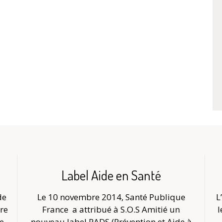
Label Aide en Santé
de
Le 10 novembre 2014, Santé Publique
L
re
France
a attribué à S.O.S Amitié un
l
Le
nouveau label PADS (Prévention et Aide à