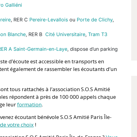
o Galliéni
reire
, RER C
Pereire-Levallois
ou
Porte de Clichy
,
on Blanche
, RER B
Cité Universitaire
,
Tram T3
RER A Saint-Germain-en-Laye
, dispose d’un parking
te d’écoute est accessible en transports en
tent également de rassembler les écoutants d’un
sont tous rattachés à l’association S.O.S Amitié
voles répondent à près de 100 000 appels chaque
ge leur
formation
.
evenez écoutant bénévole S.O.S Amitié Paris Île-
de votre choix
!