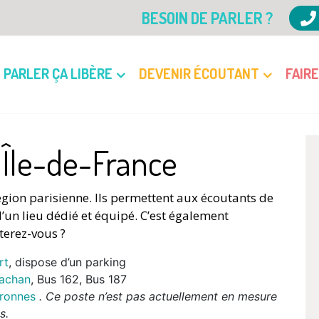
BESOIN DE PARLER ?
PARLER ÇA LIBÈRE
DEVENIR ÉCOUTANT
FAIR
 Île-de-France
région parisienne. Ils permettent aux écoutants de
’un lieu dédié et équipé. C’est également
uterez-vous ?
rt
, dispose d’un parking
Cachan
, Bus 162, Bus 187
ronnes
. Ce poste n’est pas actuellement en mesure
s.