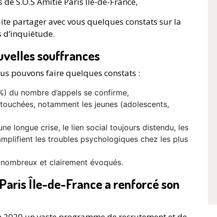
de S.O.S Amitié Paris Île-de-France,
aite partager avec vous quelques constats sur la
 d’inquiétude.
uvelles souffrances
ous pouvons faire quelques constats :
0%) du nombre d’appels se confirme,
 touchées, notamment les jeunes (adolescents,
une longue crise, le lien social toujours distendu, les
amplifient les troubles psychologiques chez les plus
us nombreux et clairement évoqués.
 Paris Île-de-France a renforcé son
in 2020 un vaste programme de recrutement et de