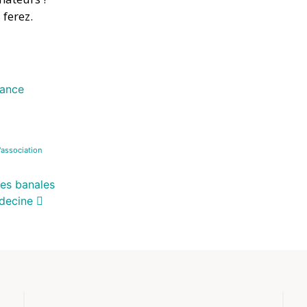
 ferez.
rance
'association
ses banales
édecine