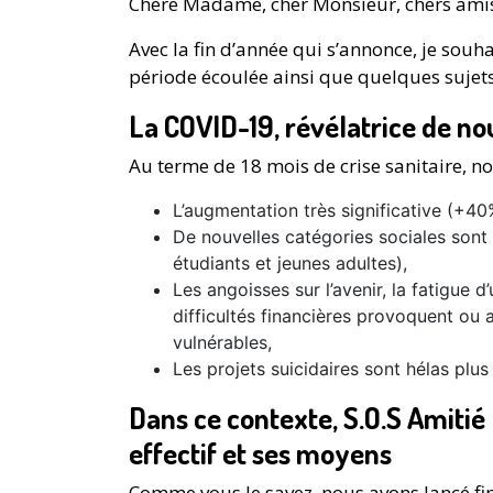
Chère Madame, cher Monsieur, chers amis 
Avec la fin d’année qui s’annonce, je souh
période écoulée ainsi que quelques sujets
La COVID-19, révélatrice de no
Au terme de 18 mois de crise sanitaire, n
L’augmentation très significative (+4
De nouvelles catégories sociales sont
étudiants et jeunes adultes),
Les angoisses sur l’avenir, la fatigue d’
difficultés financières provoquent ou 
vulnérables,
Les projets suicidaires sont hélas pl
Dans ce contexte, S.O.S Amitié
effectif et ses moyens
Comme vous le savez, nous avons lancé f