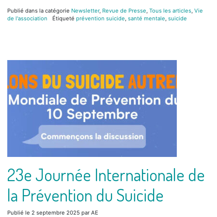
Publié dans la catégorie
Newsletter
,
Revue de Presse
,
Tous les articles
,
Vie
de l'association
Étiqueté
prévention suicide
,
santé mentale
,
suicide
23e Journée Internationale de
la Prévention du Suicide
Publié le
2 septembre 2025
par
AE